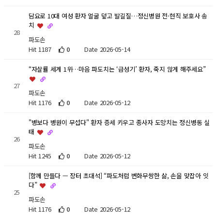
담요로 10대 여성 환자 얼굴 덮고 발길질…정신병원 전·현직 보호사 송
치
28
파도손
Hit 1187
0
Date 2026-05-14
“자살률 세계 1위…마음 파도치는 ‘급성기’ 환자, 죽지 않게 해주세요”
27
파도손
Hit 1176
0
Date 2026-05-12
"병보다 병원이 무섭다" 환자 증세 키우고 종사자 도망치는 정신병동 실
태
26
파도손
Hit 1245
0
Date 2026-05-12
[함께 만들다 — 장터 초대석] “파도처럼 변화무쌍한 삶, 손을 맞잡아 잇
다”
25
파도손
Hit 1176
0
Date 2026-05-12