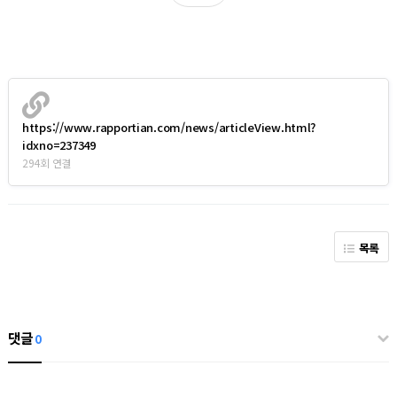
https://www.rapportian.com/news/articleView.html?
idxno=237349
294회 연결
목록
댓글
0