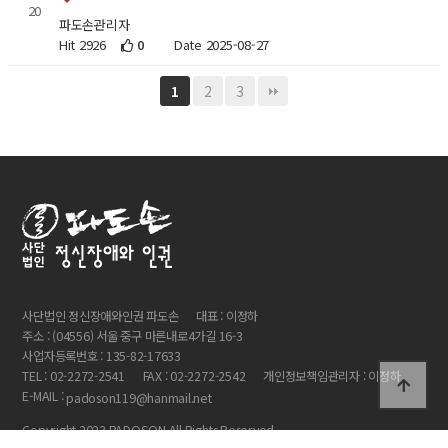
20
파도손관리자
Hit 2926
0
Date 2025-08-27
2
3
1
사단법인 정신장애와인권 파도손
대표 : 이정하
주소 : (04556) 서울 중구 마른내로4가길 16-3
사업자등록번호 : 135-82-17633
TEL : 02-2272-2541
FAX : 02-2272-2542
개인정보책임관리자 : 이정하
E-MAIL :
padoson119@hanmail.net
Copyright 2023 PADOSON All Rights Reserved.