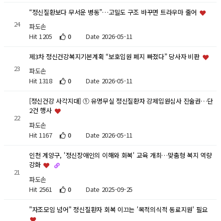
“정신질환보다 무서운 병동”…고밀도 구조 바꾸면 트라우마 줄어
24
파도손
Hit 1205
0
Date 2026-05-11
제3차 정신건강복지기본계획 “보호입원 폐지 빠졌다” 당사자 비판
23
파도손
Hit 1318
0
Date 2026-05-11
[정신건강 사각지대] ① 유명무실 정신질환자 강제입원심사 진술권…단
2건 행사
22
파도손
Hit 1167
0
Date 2026-05-11
인천 계양구, '정신장애인의 이해와 회복' 교육 개최…맞춤형 복지 역량
강화
21
파도손
Hit 2561
0
Date 2025-09-25
"자조모임 넘어" 정신질환자 회복 이끄는 '목적의식적 동료지원' 필요