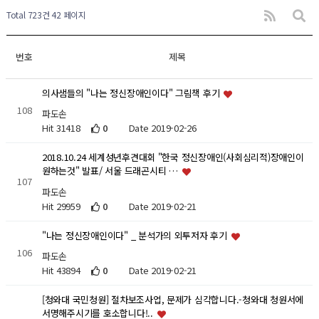
Total 723건
42 페이지
번호
제목
의사샘들의 "나는 정신장애인이다" 그림책 후기
108
파도손
Hit 31418
0
Date 2019-02-26
2018.10.24 세계성년후견대회 "한국 정신장애인(사회심리적)장애인이
원하는것" 발표/ 서울 드래곤시티 …
107
파도손
Hit 29959
0
Date 2019-02-21
"나는 정신장애인이다" _ 분석가의 외투저자 후기
106
파도손
Hit 43894
0
Date 2019-02-21
[청와대 국민청원] 절차보조사업, 문제가 심각합니다.-청와대 청원서에
서명해주시기를 호소합니다!..