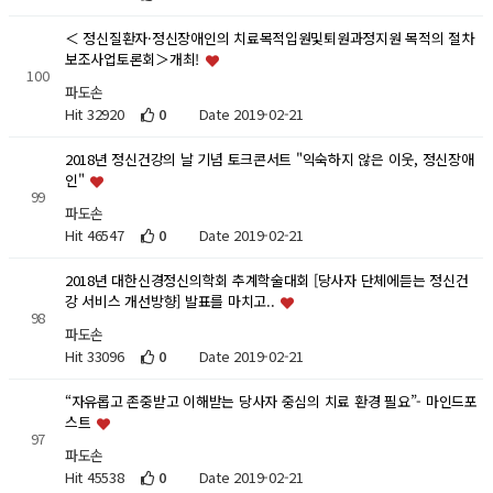
＜ 정신질환자·정신장애인의 치료목적입원및퇴원과정지원 목적의 절차
보조사업토론회＞개최!
100
파도손
Hit 32920
0
Date 2019-02-21
2018년 정신건강의 날 기념 토크콘서트 "익숙하지 않은 이웃, 정신장애
인"
99
파도손
Hit 46547
0
Date 2019-02-21
2018년 대한신경정신의학회 추계학술대회 [당사자 단체에듣는 정신건
강 서비스 개선방향] 발표를 마치고..
98
파도손
Hit 33096
0
Date 2019-02-21
“자유롭고 존중받고 이해받는 당사자 중심의 치료 환경 필요”- 마인드포
스트
97
파도손
Hit 45538
0
Date 2019-02-21