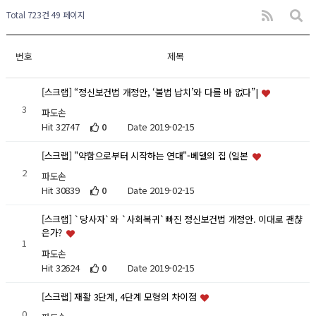
Total 723건
49 페이지
번호
제목
[스크랩] “정신보건법 개정안, ‘불법 납치’와 다를 바 없다”|
3
파도손
Hit 32747
0
Date 2019-02-15
[스크랩] "약함으로부터 시작하는 연대"-베델의 집 (일본
2
파도손
Hit 30839
0
Date 2019-02-15
[스크랩] `당사자`와 `사회복귀`빠진 정신보건법 개정안. 이대로 괜챦
은가?
1
파도손
Hit 32624
0
Date 2019-02-15
[스크랩] 재활 3단계, 4단계 모형의 차이점
0