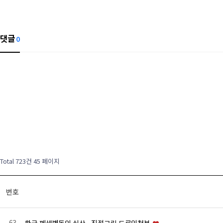
댓글
0
Total 723건
45 페이지
번호
63