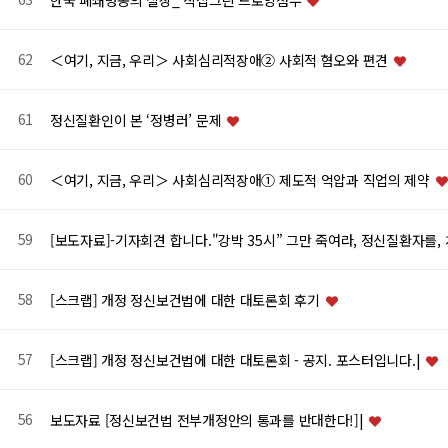
한국 폐쇄병동의 실상_ 직접그린 드로잉첨부
62
＜여기, 지금, 우리＞ 사회심리적장애② 사회적 혐오와 편견
61
정신질환인이 본 ‘정병러’ 문제
60
＜여기, 지금, 우리＞ 사회심리적장애① 제도적 억압과 직업의 제약
59
[보도자료]-기자회견 합니다."강박 35시” 그만 죽여라, 정신질환자를,
58
[스크랩] 개정 정신보건법에 대한 대토론회 후기
57
[스크랩] 개정 정신보건법에 대한 대토론회 - 공지. 포스터입니다.|
56
보도자료 [정신보건법 전부개정안의 통과를 반대한다!]|