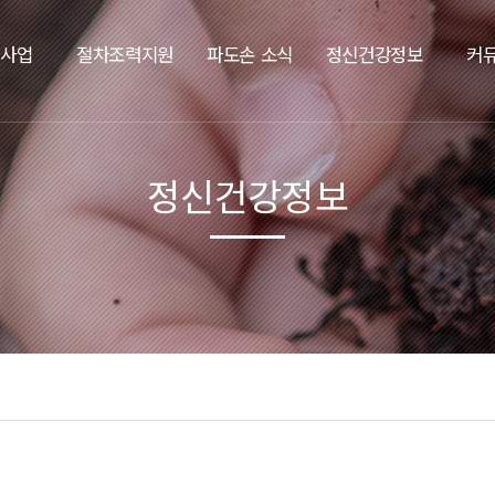
요사업
절차조력지원
파도손 소식
정신건강정보
커
정신건강정보