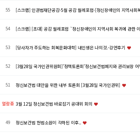
55
[스크랩] 인권법재단공감-5월 공감 월례포럼-[정신장애인의 지역사회
54
[스크랩] [초대] 공감 월례포럼 `정신장애인의 지역사회 복귀에 관한 이
53
[당사자가 주도하는 회복문화대학] 내인생은 나의것.-강연후기
52
[3월28일 국가인권위원회]'정책토론회'정신보건법폐지와 권리보장 어
51
정신보건법 대안을 위한 내부 토론회 [3월28일 국가인권위]
열람중
3월 12일 정신보건법 바로잡기 공대위 회의
49
정신보건법 헌법소원이 각하된 이후..
음
이전
맨끝