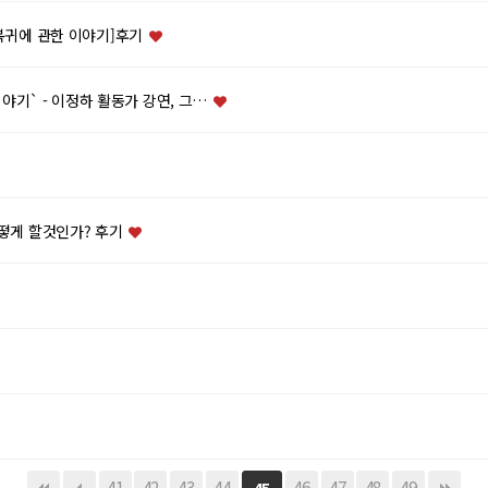
복귀에 관한 이야기]후기
야기` - 이정하 활동가 강연, 그…
떻게 할것인가? 후기
41
42
43
44
46
47
48
49