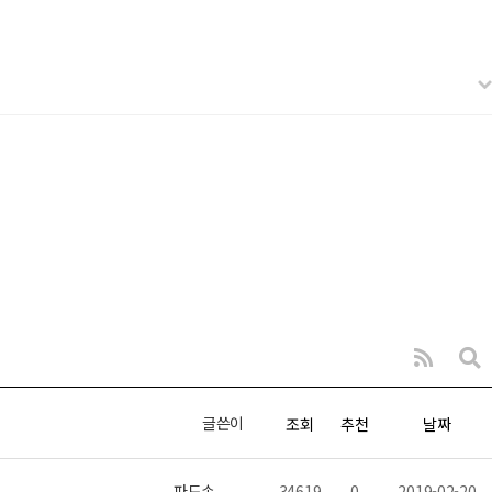
글쓴이
조회
추천
날짜
파도손
34619
0
2019-02-20