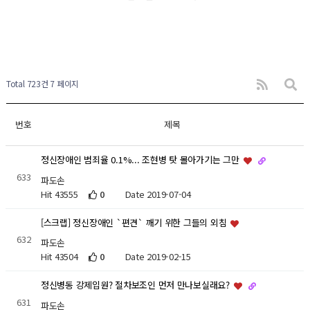
Total 723건
7 페이지
번호
제목
정신장애인 범죄율 0.1%... 조현병 탓 몰아가기는 그만
633
파도손
Hit 43555
0
Date 2019-07-04
[스크랩] 정신장애인 `편견` 깨기 위한 그들의 외침
632
파도손
Hit 43504
0
Date 2019-02-15
정신병동 강제입원? 절차보조인 먼저 만나보실래요?
631
파도손