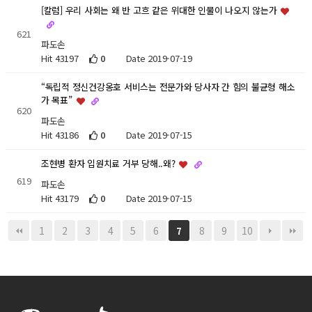
[칼럼] 우리 사회는 왜 반 고흐 같은 위대한 인물이 나오지 않는가
621
파도손
Hit 43197
0
Date 2019-07-19
“독립적 정신건강옹호 서비스는 전문가와 당사자 간 힘의 불균형 해소
가 목표”
620
파도손
Hit 43186
0
Date 2019-07-15
조현병 환자 입원치료 거부 당해..왜?
619
파도손
Hit 43179
0
Date 2019-07-15
1
2
3
4
5
6
8
9
10
7