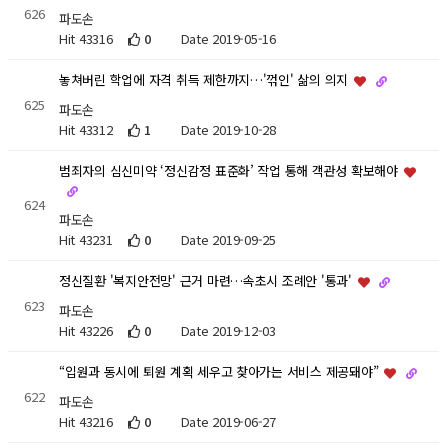
626
파도손
Hit 43316
0
Date 2019-05-16
놓쳐버린 학업에 자격 취득 제한까지…'꺾인' 삶의 의지
625
파도손
Hit 43312
1
Date 2019-10-28
범죄자의 심신미약 ‘정신감정 표준화’ 작업 통해 객관성 확보해야
624
파도손
Hit 43231
0
Date 2019-09-25
정신질환 '복지안전망' 근거 마련…속초시 조례안 '통과'
623
파도손
Hit 43226
0
Date 2019-12-03
“입원과 동시에 퇴원 계획 세우고 찾아가는 서비스 제공돼야”
622
파도손
Hit 43216
0
Date 2019-06-27