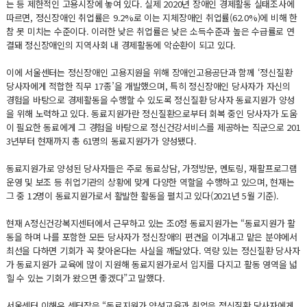
는 등 제한적인 고용시장에 놓여 있다. 실제 2020년 장애인 경제활동 실태조사에
따르면, 정신장애인 취업률은 9.2%로 이는 지체장애인 취업률(62.0%)에 비해 한
참 못 미치는 수준이다. 이러한 낮은 취업률은 낮은 소득수준과 높은 수급률로 연
결돼 정신장애인의 지역사회 내 경제활동에 악순환이 되고 있다.
이에 서울센터는 정신장애인 고용지원을 위해 장애인고용공단과 함께 ‘정신질환
당사자에게 적합한 직무 17종’을 개발했으며, 특히 정신장애인 당사자가 자신의
경험을 바탕으로 경제활동을 수행할 수 있도록 정신질환 당사자 동료지원가 양성
을 위해 노력하고 있다. 동료지원가란 정신질환으로부터 회복 중인 당사자가 도움
이 필요한 동료에게 그 경험을 바탕으로 정신건강서비스를 제공하는 직군으로 201
3년부터 현재까지 총 61명의 동료지원가가 양성됐다.
동료지원가로 양성된 당사자들은 주로 동료상담, 가정방문, 멘토링, 재활프로그램
운영 및 보조 등 취업기관의 상황에 맞게 다양한 역할을 수행하고 있으며, 현재는
그 중 12명이 동료지원가로서 활발한 활동을 펼치고 있다(2021년 5월 기준).
현재 A정신건강복지센터에서 근무하고 있는 조0정 동료지원가는 “동료지원가 활
동을 하며 나를 포함한 모든 당사자가 정신장애의 편견을 이겨내고 맡은 분야에서
최선을 다하면 기회가 꼭 찾아온다는 사실을 깨달았다. 역량 있는 정신질환 당사자
가 동료지원가 교육에 많이 지원해 동료지원가로서 입지를 다지고 활동 영역을 넓
힐 수 있는 기회가 왔으면 좋겠다”고 말했다.
서울센터 이해우 센터장은 “동료지원가 양성교육과 취업은 정신질환 당사자에게