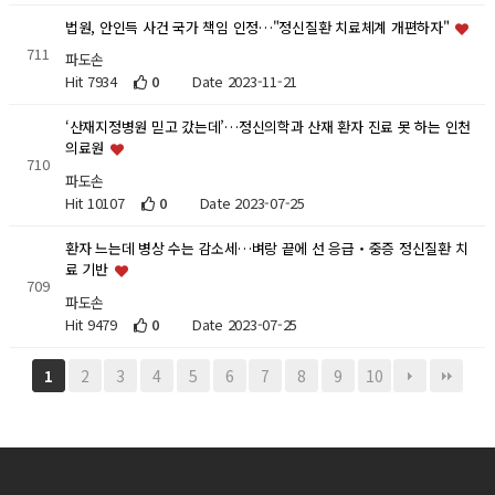
법원, 안인득 사건 국가 책임 인정…"정신질환 치료체계 개편하자"
711
파도손
Hit 7934
0
Date 2023-11-21
‘산재지정병원 믿고 갔는데’…정신의학과 산재 환자 진료 못 하는 인천
의료원
710
파도손
Hit 10107
0
Date 2023-07-25
환자 느는데 병상 수는 감소세…벼랑 끝에 선 응급‧중증 정신질환 치
료 기반
709
파도손
Hit 9479
0
Date 2023-07-25
2
3
4
5
6
7
8
9
10
1