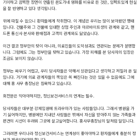
기이하고 끔찍한 장면이 연출된 몬도가네 영화를 비유로 든 것은, 임펙트있게 현실
을 잘 반영하고 있다 생각됩니다.
위에 따질 수 없으니 환자들에게 착취한다. 이 개념은 우리는 많이 보아왔던 행태
입니다. 건물주와 그 건물에 임대한 상점 주인과 아르바이트생의 관계와 같고, 핸
드폰 통신사 본사와 판매점과 고객의 관계와도 닮았습니다.
이건 결코 정부만의 탓이 아니라, 의료진들의 도덕성과도 연관되는 문제가 분명합
니다. 그럼에도 그는 정부만을 탓하고 있습니다. 가장 피해를 본 당사자의 입장은
조금도 보이지 않습니다.
정부는 싸우기 어렵고, 우리 당사자들은 약해서 상관없다고 생각하고 저질러 온 일
입니다. 거기에 의료 관계자들의 책임은 쏙 빠진다는 것은 있을 수 없음에도 그에
대해 홍 사무 총장님은 침묵하고 있습니다.
회전문은 막아야하지만, 정신보건서비스의 연계는 필수.
당사자들은 대부분 강제입원에 트라우마가 있는 사람들입니다. 그래서 병원을 가
기 싫어하지만, 병원에만 지내던 사람들은 밖에서 자신을 받아주지 않는 가족들과
편견의 시선이 두려워 그곳에 살고싶어합니다. 홍사무총장님의 말처럼 말입니다.
그러려면 우리나라 정신보건서비스는 연계성이 좋아야하고 환자들에게 충분히 정
보가 제공되어야만 합니다.