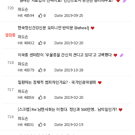
"원하는 치료법의 선택이요? 인간으로서 당연한 권리라구요!"
720
파도손
Hit 48594
0
Date 2019-09-25
한국정신건강신문 오피니언 반박문 (Behee)|
열람중
파도손
Hit 48432
0
Date 2019-02-20
이국종 센터장이 '우울증을 간신히 견디고 있다'고 고백했다
718
파도손
Hit 48379
0
Date 2019-10-28
질환자는 잠재적 범죄자인가요? - 국가인권위원회
717
파도손
Hit 48056
0
Date 2019-02-20
[스크랩] Re:남한사회는 미쳤다. 정신과 500만명.. 남의일인가?
716
파도손
Hit 48031
0
Date 2019-02-19