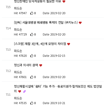
정신장애인 당사자운동이 필요한 이유
715
파도손
Hit 47947
0
Date 2019-02-20
[단독] 서울대병원 폐쇄병동 폭력의 전말 (쿠키뉴스)
714
파도손
Hit 47729
0
Date 2019-02-20
[스크랩] 재활 3단계, 4단계 모형의 차이점
713
파도손
Hit 47620
0
Date 2019-02-15
정신과 의사의 권력
712
파도손
Hit 47601
0
Date 2019-02-20
정신재활시설에 ‘쉼터’ 기능 추가…동료지원가·절차보조인 제도 법안발
의
711
파도손
Hit 47535
0
Date 2019-10-21