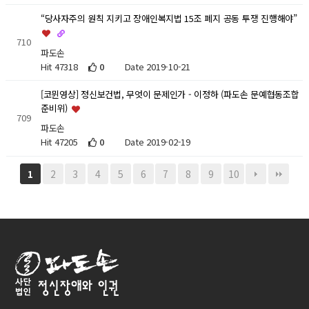
“당사자주의 원칙 지키고 장애인복지법 15조 폐지 공동 투쟁 진행해야”
710
파도손
Hit 47318
0
Date 2019-10-21
[코뮌영상] 정신보건법, 무엇이 문제인가 - 이정하 (파도손 문예협동조합
준비위)
709
파도손
Hit 47205
0
Date 2019-02-19
2
3
4
5
6
7
8
9
10
1