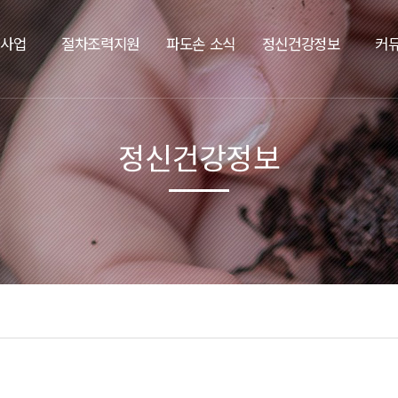
요사업
절차조력지원
파도손 소식
정신건강정보
커
정신건강정보