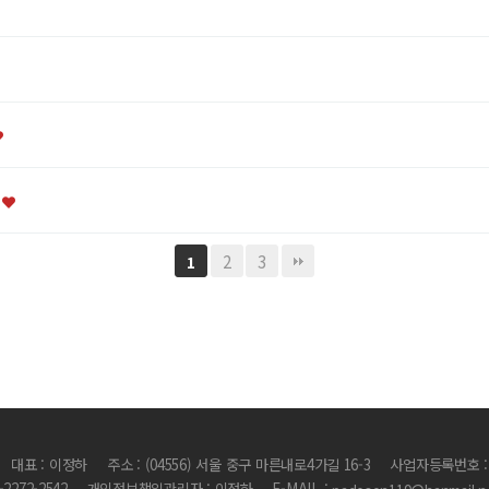
의
2
3
1
대표 : 이정하
주소 : (04556) 서울 중구 마른내로4가길 16-3
사업자등록번호 : 1
2-2272-2542
개인정보책임관리자 : 이정하
E-MAIL :