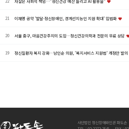
22
자살은 사회적 책임…"정신건강 예산 늘리고 AI 활용을"
21
이재명 공약 '발달·정신장애인, 경계선지능인 지원 확대' 입법화
20
서울 중구, 마음건강주치의 도입…정신건강의학과 전문의 무료 상담
19
정신질환자 복지 강화…남인순 의원, '복지서비스 지원법' 개정안 발
맨끝
사단법인 정신장애와인권 파도손
TEL : 02-2272-2541
FAX : 0