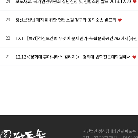
24
보도자료. 국가인권위원회 집단진정 및 헌법소원 발표 2013.12.20
23
정신보건법 폐지를 위한 헌법소원 청구와 공익소송 발표회
22
12.11 [특강]정신보건법 무엇이 문제인가 -복합문화공간293에서(사진
21
12.12＜경희대 휴마니타스 칼리지＞- 경희대 법학전문대학원에서
처음
이전
맨끝
사단법인 정신장애와인권 파도손
TEL : 02-2272-2541
FAX : 0