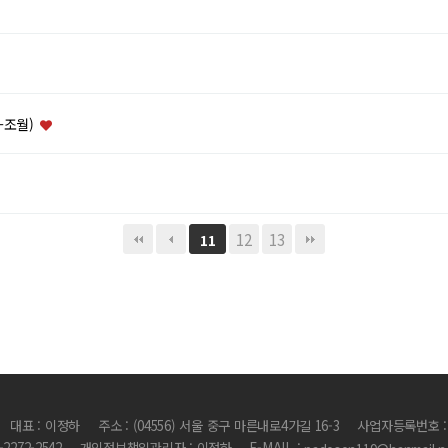
-조월)
12
13
11
대표 : 이정하
주소 : (04556) 서울 중구 마른내로4가길 16-3
사업자등록번호 : 1
2-2272-2542
개인정보책임관리자 : 이정하
E-MAIL :