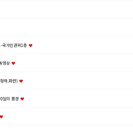
상.-국가인권위1층
 동영상
이정하.파란)
20일의 풍경