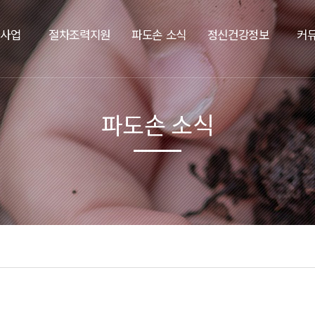
요사업
절차조력지원
파도손 소식
정신건강정보
커
파도손 소식