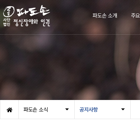
파도손 소개
주
파도손 소식
공지사항