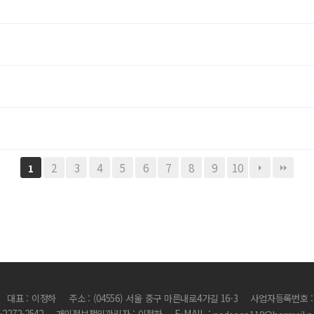
2
3
4
5
6
7
8
9
10
1
대표 : 이정하
주소 : (04556) 서울 중구 마른내로4가길 16-3
사업자등록번호 : 1
2-2272-2542
개인정보책임관리자 : 이정하
E-MAIL :