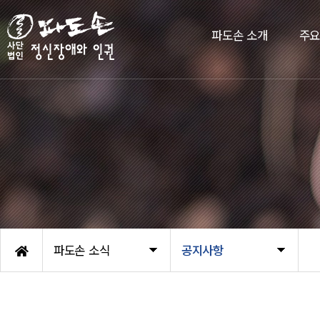
파도손 소개
주
파도손 소식
공지사항