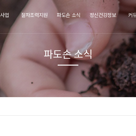
요사업
절차조력지원
파도손 소식
정신건강정보
커
파도손 소식