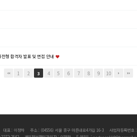
류전형 합격자 발표 및 면접 안내
1
2
4
5
6
7
8
9
10
3
대표 : 이정하
주소 : (04556) 서울 중구 마른내로4가길 16-3
사업자등록번호 : 1
2-2272-2542
개인정보책임관리자 : 이정하
E-MAIL :