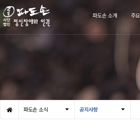
파도손 소개
주
파도손 소식
공지사항