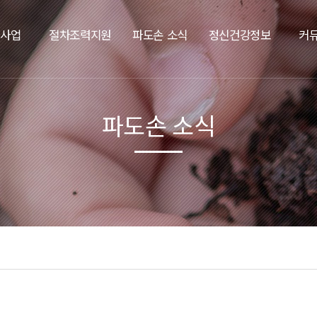
요사업
절차조력지원
파도손 소식
정신건강정보
커
파도손 소식