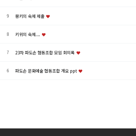
9
몽키의 숙제 제출
8
키위의 숙제....
7
23차 파도손 혐동조합 모임 회의록
6
파도손 문화예술 협동조합 개요 ppt
처음
이전
맨끝