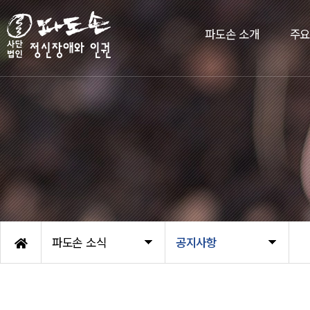
파도손 소개
주
파도손 소식
공지사항