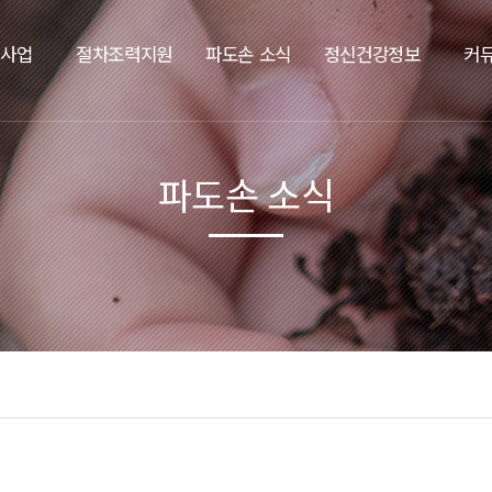
요사업
절차조력지원
파도손 소식
정신건강정보
커
파도손 소식