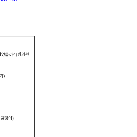
되었을까
병의원
? (
기
)
 덤탱이
)