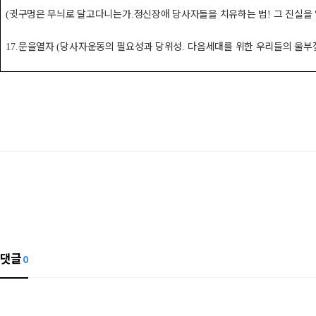
귓구멍은 무늬로 달고다니는가
정신장애 당사자들을 치유하는 법
그 진실을
(
.
!
문을열자
당사자운동의 필요성과 당위성
다음세대를 위한 우리들의 울부
17.
(
.
댓글
0