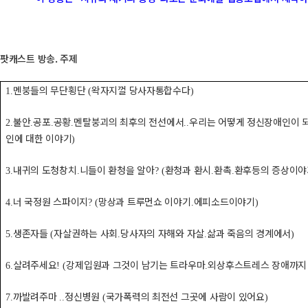
팟캐스트 방송. 주제
멘붕들의 무단횡단
왁자지껄 당사자통합수다
1.
(
)
불안
공포
공황
멘탈붕괴의 최후의 전선에서
우리는 어떻게 정신장애인이 
2.
.
.
.
..
인에 대한 이야기
)
내귀의 도청창치
니들이 환청을 알아
환청과 환시
환촉
환후등의 증상이야
3.
.
? (
.
.
너 국정원 스파이지
망상과 트루먼쇼 이야기
에피소드이야기
4.
? (
.
)
생존자들
자살권하는 사회
당사자의 자해와 자살
삶과 죽음의 경계에서
5.
(
.
.
)
살려주세요
강제입원과 그것이 남기는 트라우마
외상후스트레스 장애까지
6.
! (
.
까발려주마
정신병원
국가폭력의 최전선 그곳에 사람이 있어요
7.
..
(
)