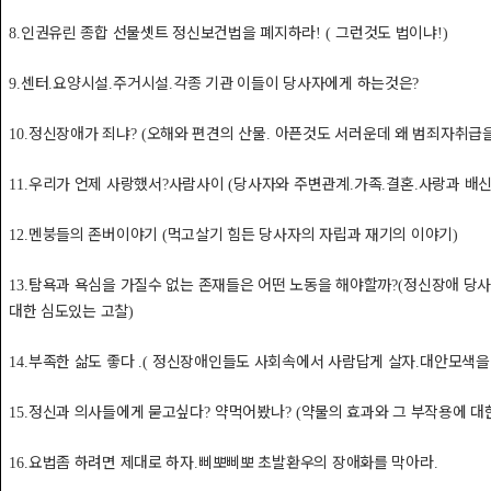
인권유린 종합 선물셋트 정신보건법을 폐지하라
그런것도 법이냐
8.
! (
!)
센터
요양시설
주거시설
각종 기관 이들이 당사자에게 하는것은
9.
.
.
.
?
정신장애가 죄냐
오해와 편견의 산물
아픈것도 서러운데 왜 범죄자취급
10.
? (
.
우리가 언제 사랑했서
사람사이
당사자와 주변관계
가족
결혼
사랑과 배
11.
?
(
.
.
.
멘붕들의 존버이야기
먹고살기 힘든 당사자의 자립과 재기의 이야기
12.
(
)
탐욕과 욕심을 가질수 없는 존재들은 어떤 노동을 해야할까
정신장애 당
13.
?(
대한 심도있는 고찰
)
부족한 삶도 좋다
정신장애인들도 사회속에서 사람답게 살자
대안모색을
14.
.(
.
정신과 의사들에게 묻고싶다
약먹어봤나
약물의 효과와 그 부작용에 대
15.
?
? (
요법좀 하려면 제대로 하자
삐뽀삐뽀 초발환우의 장애화를 막아라
16.
.
.