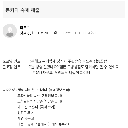
몽키의 숙제 제출
파도손
Hit 20,338회
Date 13-10-11 20:51
댓글 0건
오프닝 멘트 : 극복해요 우리함께 당사자 주관방송 파도손 협동조합
클로징 멘트 : 오늘 방송 알찼나요? 힘든 투병생활도 함께하면 할 수 있어요.
기운내자구요. 우리모두 다같이 화이팅!
방송편
성 :
병에 대해 알고갑시다. (의학정보 코너)
조합원들의 뉴스 (생활정보 코너)
조합원들의 시낭송 (시낭송 코너)
나도 할 수 있다. (극복 수기)
신청곡 코너
사연 낭독 코너
나는 이렇게 억울해요.(피해사례 수기)