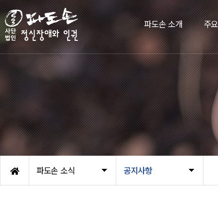
파도손 소개
주
파도손 소식
공지사항