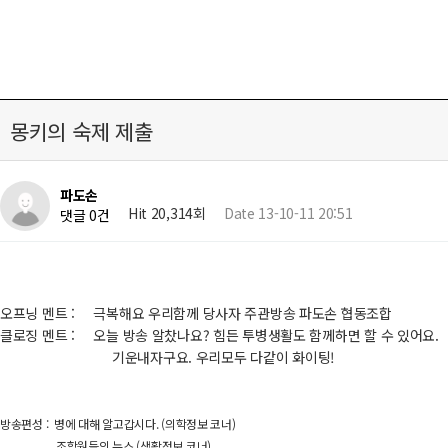
몽키의 숙제 제출
파도손
Hit 20,314회
Date 13-10-11 20:51
댓글 0건
오프닝 멘트 : 극복해요 우리함께 당사자 주관방송 파도손 협동조합
클로징 멘트 : 오늘 방송 알찼나요? 힘든 투병생활도 함께하면 할 수 있어요.
기운내자구요. 우리모두 다같이 화이팅!
방송편
성 :
병에 대해 알고갑시다. (의학정보 코너)
조합원들의 뉴스 (생활정보 코너)