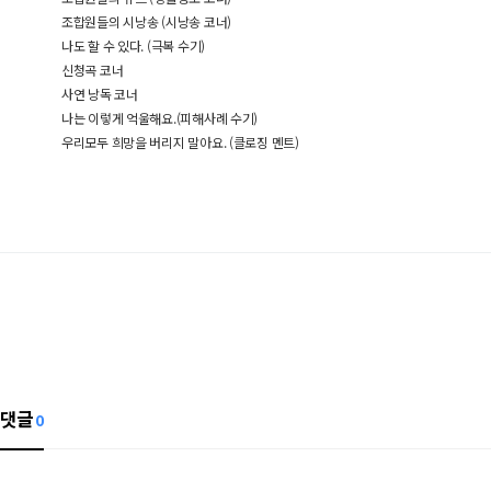
조합원들의 시낭송 (시낭송 코너)
나도 할 수 있다. (극복 수기)
신청곡 코너
사연 낭독 코너
나는 이렇게 억울해요.(피해사례 수기)
우리모두 희망을 버리지 말아요. (클로징 멘트)
댓글
0