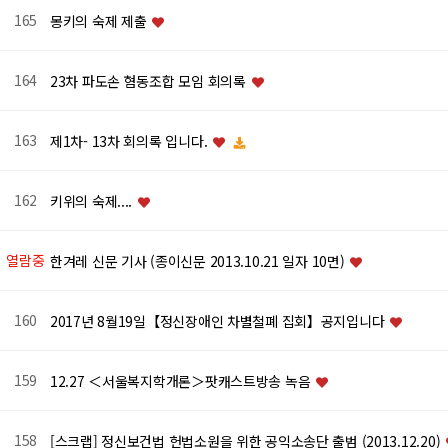
165
몽키의 숙제 제출
164
23차 파도손 혐동조합 모임 회의록
163
제1차- 13차 회의록 입니다.
162
키위의 숙제....
열람중
한겨레 신문 기사 (종이신문 2013.10.21 일자 10면)
160
2017년 8월19일【정신장애인 차별철폐 집회】공지입니다
159
12.27 ＜서울복지학개론＞팟캐스트방송 녹음
158
[스크랩] 정신보건법 헌법소원을 위한 공익소송단 출범 (2013.12.20)