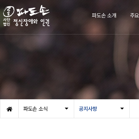
파도손 소개
주
파도손 소식
공지사항