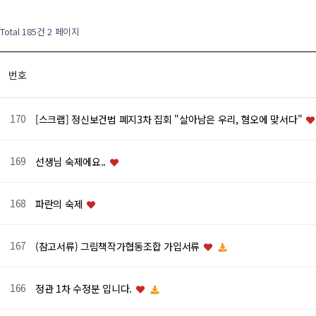
Total 185건
2 페이지
번호
170
[스크랩] 정신보건법 폐지3차 집회 "살아남은 우리, 혐오에 맞서다"
169
선생님 숙제에요..
168
파란의 숙제
167
(참고서류) 그림책작가협동조합 가입서류
166
정관 1차 수정분 입니다.