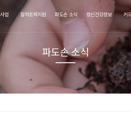
요사업
절차조력지원
파도손 소식
정신건강정보
커
파도손 소식