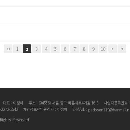
1
3
4
5
6
7
8
9
10
2
대표 : 이정하
주소 : (04556) 서울 중구 마른내로4가길 16-3
사업자등록번호 : 1
2-2272-2542
개인정보책임관리자 : 이정하
E-MAIL :
padoson119@hanmail.n
Rights Reserved.