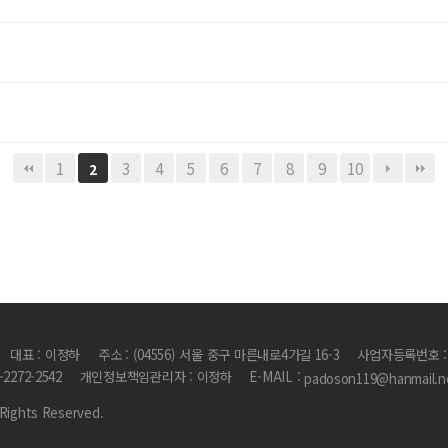
1
3
4
5
6
7
8
9
10
2
대표 : 이정하
주소 : (04556) 서울 중구 마른내로4가길 16-3
사업자등록번호 : 1
2-2272-2542
개인정보책임관리자 : 이정하
E-MAIL :
padoson119@hanmail.n
Rights Reserved.