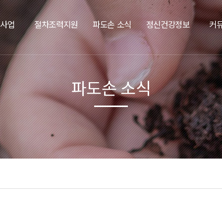
요사업
절차조력지원
파도손 소식
정신건강정보
커
파도손 소식