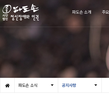
파도손 소개
주
파도손 소식
공지사항