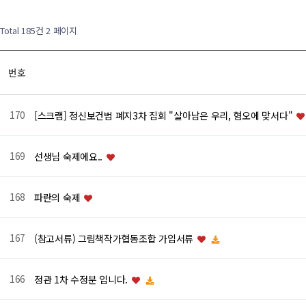
Total 185건
2 페이지
번호
170
[스크랩] 정신보건법 폐지3차 집회 "살아남은 우리, 혐오에 맞서다"
169
선생님 숙제에요..
168
파란의 숙제
167
(참고서류) 그림책작가협동조합 가입서류
166
정관 1차 수정분 입니다.