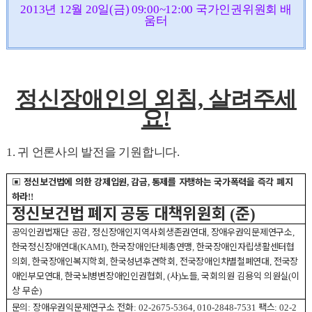
2013년 12월 20일(금) 09:00~12:00 국가인권위원회 배
움터
정신장애인의 외침, 살려주세
요!
1. 귀 언론사의 발전을 기원합니다.
▣
정신보건법에 의한 강제입원
감금
통제를 자행하는 국가폭력을 즉각 폐지
,
,
하라
!!
정신보건법 폐지 공동 대책위원회
준
(
)
공익인권법재단 공감
정신장애인지역사회생존권연대
장애우권익문제연구소
,
,
,
한국정신장애연대
한국장애인단체총연맹
한국장애인자립생활센터협
(KAMI),
,
의회
한국장애인복지학회
한국성년후견학회
전국장애인차별철폐연대
전국장
,
,
,
,
애인부모연대
한국뇌병변장애인인권협회
사
노들
국회의원 김용익 의원실
이
,
, (
)
,
(
상 무순
)
문의
장애우권익문제연구소 전화
팩스
:
: 02-2675-5364, 010-2848-7531
: 02-2