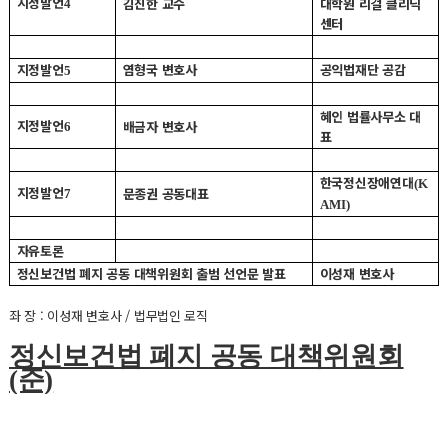
지정발언
김진한 교수
대학원 리걸 클리닉
4
센터
지정발언
염형국 변호사
공익법재단 공감
5
혜인 법률사무소 대
지정발언
배금자 변호사
6
표
한국정신장애연대
(K
지정발언
문종권 공동대표
7
AMI)
자유토론
정신보건법 폐지 공동 대책위원회 출범 선언문 발표
이성재 변호사
좌 장 : 이성재 변호사 / 법무법인 로직
정신보건법 폐지 공동 대책위원회
(준)