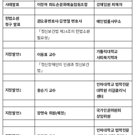
사례발표
이정하 파도손문화예술협동조합
강제입원 피해자
헌법소원
권오용변호사
김명철 변호사
예인법률사무소
/
청구 발표
「
정신보건법 제
조의 헌법소원
24
필요성
」
가톨릭대학교
지정발언
이용표 교수
1
사회복지학과
「
정신장애인의 인권과 정신보건
법
」
인하대학교 법학전문
지정발언
홍승기 교수
대학원 리걸클리닉
2
센터
국가인권위원회
지정발언
장명숙 위원
예정
3
(
)
상임위원
인하대학교 법학전문