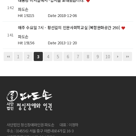
대통령 비서실에서 -엽서를 보내왔습니다.
142
파도손
Hit 19215
Date 2018-12-06
매주 수요일 7시 - 황선길의 인문사회학교실 [복합문화공간 293]
141
파도손
Hit 19156
Date 2013-11-20
1
2
4
5
6
7
8
9
10
3
사단법인 정신장애와인권 파도손
대표 : 이정하
주소 : (04556) 서울 중구 마른내로4가길 16-3