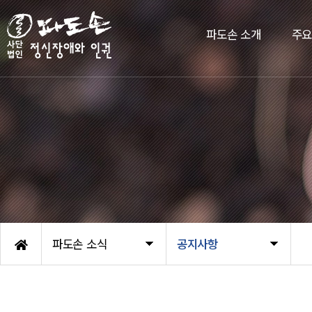
파도손 소개
주
파도손 소식
공지사항