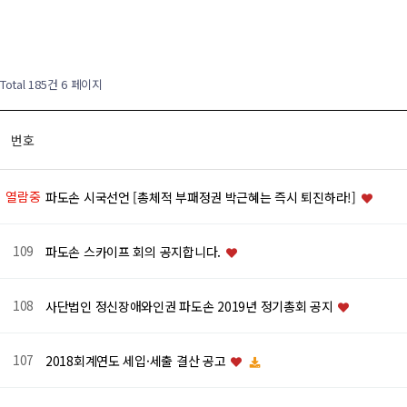
Total 185건
6 페이지
번호
열람중
파도손 시국선언 [총체적 부패정권 박근혜는 즉시 퇴진하라!]
109
파도손 스카이프 회의 공지합니다.
108
사단법인 정신장애와인권 파도손 2019년 정기총회 공지
107
2018회계연도 세입·세출 결산 공고