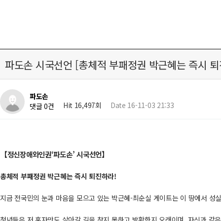
파도손 시국선언 [총체적 부패정권 박근혜는 즉시 퇴
파도손
Hit 16,497회
Date 16-11-03 21:33
댓글 0건
【정신장애와인권‘파도손’ 시국선언】
총체적 부패정권 박근혜는 즉시 퇴진하라!
지금 전국민의 눈과 마음을 모으고 있는 박근혜-최순실 게이트는 이 땅에서 성실
청년들은 저 혼자만도 살아갈 길을 찾지 못하고 방황한지 오래이며, 자신과 