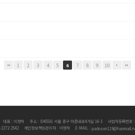
1
2
3
4
5
7
8
9
10
6
대표 : 이정하
주소 : (04556) 서울 중구 마른내로4가길 16-3
사업자등록번호 : 1
2-2272-2542
개인정보책임관리자 : 이정하
E-MAIL :
padoson119@hanmail.n