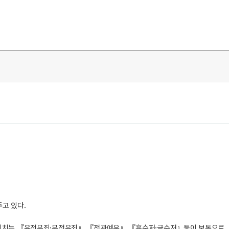
고 있다.
하며 외치는 『유전무죄·무전유죄』,『전관예우』,『흙수저·금수저』등이 보통으로