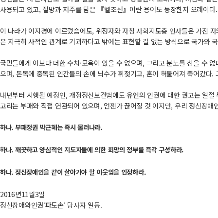
사용되고 있고, 절망과 저주를 담은 『헬조선』이란 용어도 등장한지 오래이다.
이 나라가 이지경에 이르렀슴에도, 위정자와 자칭 사회지도층 인사들은 가진 자
은 지극히 사적인 관계로 기괴하다고 밖에는 표현할 길 없는 방식으로 국가와 
국민들에게 이보다 더한 수치·모욕이 있을 수 없으며, 그리고 분노를 참을 수 없
으며, 돈독에 중독된 인간들의 손에 뇌수가 휘젖기고, 혼이 허물어져 죽어갔다.
내년부터 시행될 예정인, 개정정신보건법에도 유엔의 인권에 대한 권고는 일절 무
고리는 부패와 직접 연관되어 있으며, 언젠가 끊어질 것 이지만, 우리 정신장애인
하나. 부패정권 박근혜는 즉시 물러나라.
하나. 깨끗하고 양심적인 지도자들에 의한 희망의 정부를 즉각 구성하라.
하나. 정신장애인을 같이 살아가야 할 이웃임을 인정하라.
2016년11월3일
정신장애와인권‘파도손’ 당사자 일동.