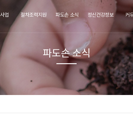
요사업
절차조력지원
파도손 소식
정신건강정보
커
파도손 소식