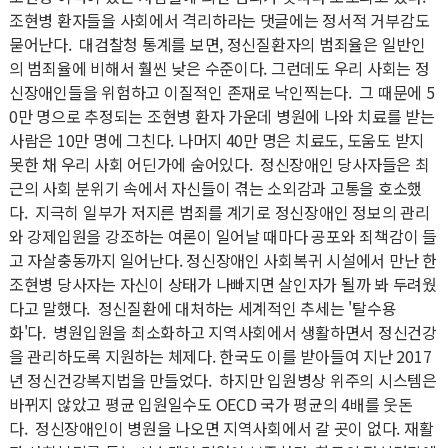
조현병 환자들을 사회에서 격리하라는 댓글에는 정서적 거부감도
묻어난다. 대검찰청 통계를 보면, 정신질환자의 범죄율은 일반인
의 범죄율에 비해서 훨씬 낮은 수준이다. 그런데도 우리 사회는 정
신장애인들을 위험하고 이질적인 존재로 낙인찍는다. 그 때문에 5
0만 명으로 추정되는 조현병 환자 가운데 병원에 나와 치료를 받는
사람은 10만 명에 그친다. 나머지 40만 명은 치료도, 도움도 받지
못한 채 우리 사회 어딘가에 숨어있다. 정신장애인 당사자들은 최
근의 사회 분위기 속에서 자신들이 겪는 소외감과 고통을 호소했
다. 지극히 일부가 저지른 범죄를 계기로 정신장애인 정보의 관리
와 강제입원을 강조하는 여론이 일어날 때마다 공포와 죄책감이 들
고 자살충동까지 일어난다. 정신장애인 사회복귀 시설에서 만난 한
조현병 당사자는 자신이 상태가 나빠지면 살인자가 될까 봐 두려웠
다고 말했다. 정신질환에 대처하는 세계적인 추세는 '탈수용
화'다. 병원입원을 최소화하고 지역사회에서 생활하면서 정신건강
을 관리하도록 지원하는 체제다. 한국도 이를 받아들여 지난 2017
년 정신건강복지법을 만들었다. 하지만 입원병상 위주의 시스템은
바뀌지 않았고 평균 입원일수도 OECD 국가 평균의 4배를 웃돈
다. 정신장애인이 병원을 나오면 지역사회에서 갈 곳이 없다. 재활