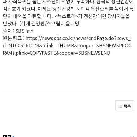
과 사회복귀를 돕는 시스템이 턱없이 부족하다. 한국의 정신건강에
적신호가 켜졌다. 이제는 정신건강의 사회적 우선순위를 높여서 특
단의 대책을 마련할 때다. <뉴스토리>가 정신장애인 당사자들을
만났다. (취재:김영환/스크립터:윤지명)
출처 : SBS 뉴스
원본 링크 : https://news.sbs.co.kr/news/endPage.do?news_i
d=N1005261278&plink=THUMB&cooper=SBSNEWSPROG
RAM&plink=COPYPASTE&cooper=SBSNEWSEND
목록