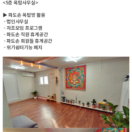
<5층 옥탑사무실>
▶ 파도손 옥탑방 활용
- 법인사무실
- 자조모임 프로그램
- 파도손 직원 휴게공간
- 파도손 회원들 휴게공간
- 위기쉼터기능 폐지