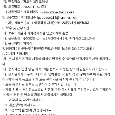
다. 면접장소 : 파도손 3층 교육실
라. 최종발표 : 2020. 4. 30. (목)
1) 개별연락 / 2) 홈페이지 :
www.wave-hands.org
5. 접수방법 : 이메일접수 (
)
padoson119@hanmail.net
* 메일 제목은 (OOO 행정직원 지원)으로 보내주시길 바랍니다.
6. 보수 및 근무조건
가. 보수 : 서울시 사회복지시설 임금체계에 준함
나. 근무조건 : 주5일(월~금), 일8시간(9시~18시, 휴게시간 12~13시)
다. 근무형태 : 계약직
7. 담당자 : (사)정신장애와인권 파도손 팀장 노수희 (02-2272-2541)
8. 응시자 유의사항
가. 본 채용은 기관의 사정에 의하여 변경될 수 있으며 변경사항은 개별 공지합니
다.
나. 응시자는 면접 당일 시작 10분 전까지 지정된 장소에 입실하시기 바랍니다.
다. 응시원서사의 누락이나 허위, 연락불능, 제출처 착오, 구비서류 미제출, 자격
미달자의 응시 등으로 인한 모든 불이익은 응시자 본인의 책임입니다.
- 모든 증명서는 원본을 스캔하여 첨부하시길 바랍니다.
- 제출 서류는 개인정보보호법 시행에 따라 증빙서류에 주민등록번호가 기재되어
ㅏ 있는 경우 뒷 번호를 가려서 제출하시기 바랍니다.
1. 이력서 및 자기소개서 1부
2. 개인정보동의서 1부
3. 최종학력 졸업(예정) 증명서 1부