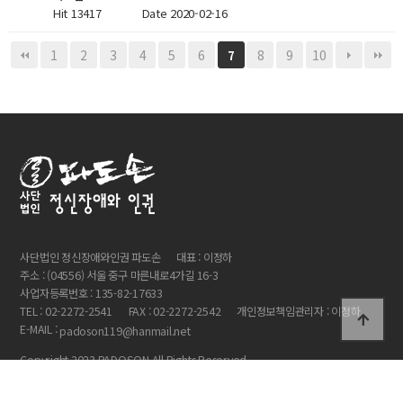
Hit 13417
Date 2020-02-16
1
2
3
4
5
6
8
9
10
7
사단법인 정신장애와인권 파도손
대표 : 이정하
주소 : (04556) 서울 중구 마른내로4가길 16-3
사업자등록번호 : 135-82-17633
TEL : 02-2272-2541
FAX : 02-2272-2542
개인정보책임관리자 : 이정하
E-MAIL :
padoson119@hanmail.net
Copyright 2023 PADOSON All Rights Reserved.