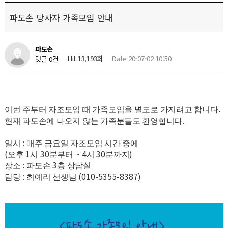
파도손 당사자 가족모임 안내
파도손
Hit 13,193회
Date 20-07-02 10:50
댓글 0건
.
이번 주부터 자조모임 때 가족모임을 별도로 가지려고 합니다
.
현재 파도손에 나오지 않는 가족분들도 환영합니다
:
일시
매주 금요일 자조모임 시간 중에
(
1
30
~ 4
30
)
오후
시
분부터
시
분까지
:
3
장소
파도손
층 상담실
:
(010-5355-8387)
담당
최예리 선생님