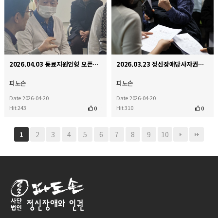
2026.04.03 동료지원인형 오픈다이얼로그 인터비전
2026.03.23 정신장애당사자권익연대 국가인권위원회앞 기자회견
파도손
파도손
Date 2026-04-20
Date 2026-04-20
Hit 243
Hit 310
0
0
2
3
4
5
6
7
8
9
10
1