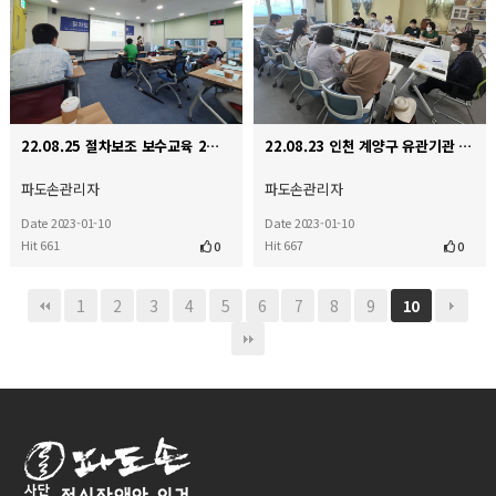
22.08.25 절차보조 보수교육 2일째
22.08.23 인천 계양구 유관기관 방문
파도손관리자
파도손관리자
Date 2023-01-10
Date 2023-01-10
Hit 661
Hit 667
0
0
1
2
3
4
5
6
7
8
9
10