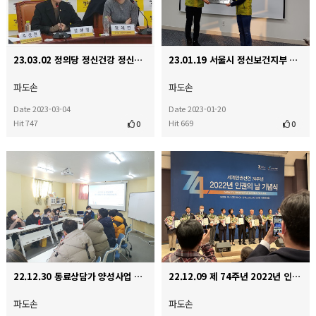
23.03.02 정의당 정신건강 정신장애 시민단체 간담회
23.01.19 서울시 정신보건지부 현판식
파도손
파도손
Date 2023-03-04
Date 2023-01-20
Hit 747
Hit 669
0
0
22.12.30 동료상담가 양성사업 수료식 및 종무식
22.12.09 제 74주년 2022년 인권의 날 인권 단체상 수상
파도손
파도손