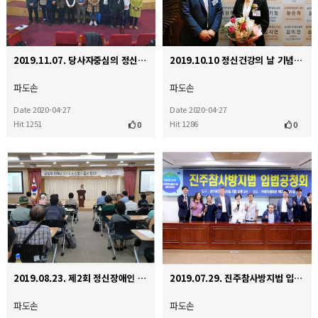
2019.11.07. 당사자중심의 정신건강서비스 개혁과 대안을 위한 전국대회 공동추최
2019.10.10 정신건강의 날 기념식(보건복지부 장관 표창 수상)
파도손
파도손
Date 2020-04-27
Date 2020-04-27
Hit 1251
Hit 1286
0
0
2019.08.23. 제2회 정신장애인 당사자포험 개최
2019.07.29. 진주참사방지법 입법공청회
파도손
파도손