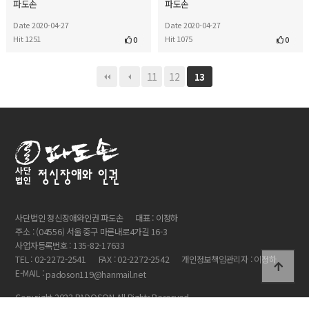
파도손
파도손
Date 2020-04-27
Date 2020-04-27
Hit 1251
Hit 1075
0
0
11
12
13
사단법인 정신장애와인권 파도손
대표 : 이정하
주소 : (04556) 서울 중구 마른내로4가길 16-3
사업자등록번호 : 135-82-17633
TEL : 02-2272-2541
FAX : 02-2272-2542
개인정보책임관리자 : 이정하
E-MAIL :
padoson119@hanmail.net
Copyright 2023 PADOSON All Rights Reserved.