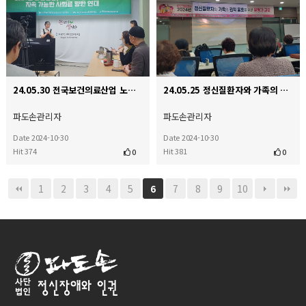
24.05.30 전국보건의료산업 노동조합 연대
24.05.25 정신질환자와 가족의 권익 옹호를 위한 활동가 교육 참석
파도손관리자
파도손관리자
Date 2024-10-30
Date 2024-10-30
Hit 374
Hit 381
0
0
1
2
3
4
5
7
8
9
10
6