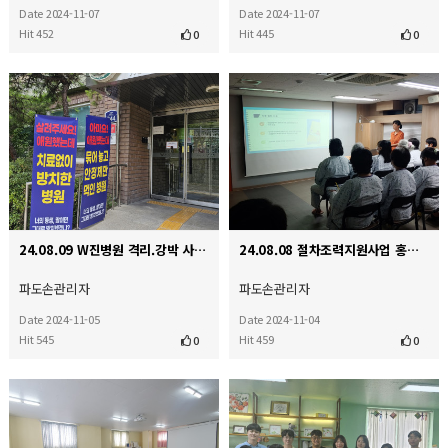
Date 2024-11-07
Date 2024-11-07
Hit 452
Hit 445
0
0
24.08.09 W진병원 격리.강박 사망사건 규탄 결의 대회
24.08.08 절차조력지원사업 홍보를 위한 구로다나병원 기관방문
파도손관리자
파도손관리자
Date 2024-11-05
Date 2024-11-04
Hit 545
Hit 459
0
0