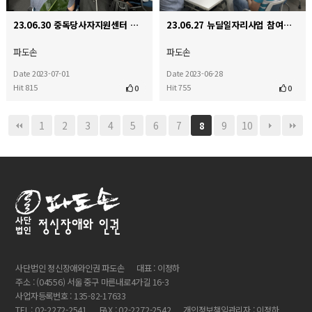
23.06.30 중독당사자지원센터 기관 방문
23.06.27 뉴딜일자리사업 참여자 교육 수료
파도손
파도손
Date 2023-07-01
Date 2023-06-28
Hit 815
Hit 755
0
0
1
2
3
4
5
6
7
9
10
8
사단법인 정신장애와인권 파도손
대표 : 이정하
주소 : (04556) 서울 중구 마른내로4가길 16-3
사업자등록번호 : 135-82-17633
TEL : 02-2272-2541
FAX : 02-2272-2542
개인정보책임관리자 : 이정하