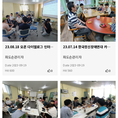
23.08.18 오픈 다이얼로그 인터비젼과 kbs 인터뷰
23.07.14 한국정신장애연대 카미 내방
파도손관리자
파도손관리자
Date 2023-09-19
Date 2023-09-19
Hit 600
Hit 560
0
0