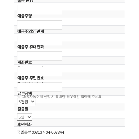
출금 은행
예금주명
예금주와의 관계
예금주 휴대전화
계좌번호
('-'없이 숫자만)
예금주 주민번호
('-'없이 숫자만)
납부금액
※ CMS 자동이체 신청 시 필요한 경우에만 입력해 주세요.
출금일
후원계좌
국민은행003137-04-003844
(예금주:사단법인정신장애와인권파도손)