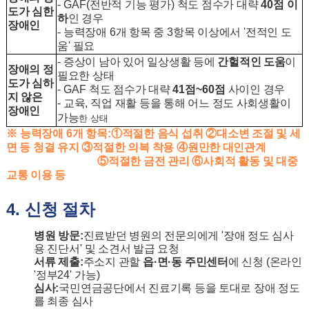
- GAF(
전반적 기능 평가
)
척도 점수가 대략
40
점 이
도가 심한
하
인 경우
장애인
-
능력장애
6
개 항목 중
3
항목 이상에서
'
전적인 도
움
'
필요
-
증상이 남아 있어 일상생활 등에
간헐적인 도움
이
장애의 정
필요한 상태
도가 심하
- GAF
척도 점수가 대략
41
점
~60
점
사이인 경우
지 않은
-
교육
,
직업 재활 등을 통해 어느 정도 사회생활이
장애인
가능
한 상태
※
능력장애
6
개 항목
:
①
적절한 음식 섭취
②
대소변 조절 및 세
면 등 청결 유지
③
적절한 의복 착용
④
원만한 대인관계
⑤
적절한 금전 관리
⑥
사회적 활동 및 대중
교통 이용 등
4.
신청 절차
병원 방문
:
진료받던 병원의 전문의에게
'
장애 정도 심사
용 진단서
'
및 소견서 발급 요청
서류 제출
:
주소지 관할
읍
·
면
·
동 주민센터
에 신청
(
온라인
'
정부
24'
가능
)
심사
:
국민연금공단에서 진료기록 등을 토대로 장애 정도
를 최종 심사