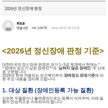
2026년 정신장애 판정
파도손
Hit 2,087회
Date 26-07-02 10:25
댓글 0건
<2026
년 정신장애 판정 기준
>
대한민국의 정신장애 판정은 과거
1~3
급 체계에서 현재는
*
*‘
장애의 정도가 심한 장애인
’**
과
‘
심하지 않은 장애인
’
두 단계
로 구분됩니다
.
2026
년 현재 적용되는 보건복지부의
장애정도 판정기준
에 따
른 주요 내용을 정리해 드립니다
.
1.
대상 질환
(
장애인등록 가능 질환
)
단순한 우울증이나 불면증만으로는 등록이 어려우며
,
아래 질
환이 만성적으로 지속되어야 합니다
.