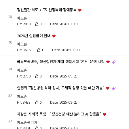
정신질환 제도 비교: 산정특례·장애등록
26
파도손
Hit 2050
0
Date 2026-01-19
2026년 실업급여 안내
25
파도손
Hit 36363
1
Date 2026-01-09
국립부곡병원, 정신질환자 재활 생활시설 '온담' 운영 시작
24
파도손
Hit 2750
0
Date 2025-09-25
인권위 "정신병원 격리·강박, 구체적 상황 있을 때만 가능"
23
파도손
Hit 3433
0
Date 2025-09-25
자살은 사회적 책임…"정신건강 예산 늘리고 AI 활용을"
22
파도손관리자
Hit 3301
0
Date 2025-07-10