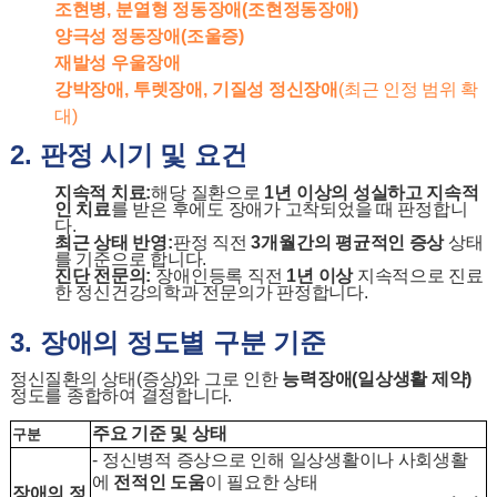
조현병
,
분열형 정동장애
(
조현정동장애
)
양극성 정동장애
(
조울증
)
재발성 우울장애
강박장애
,
투렛장애
,
기질성 정신장애
(
최근 인정 범위 확
대
)
2.
판정 시기 및 요건
지속적 치료
:
해당 질환으로
1
년 이상의 성실하고 지속적
인 치료
를 받은 후에도 장애가 고착되었을 때 판정합니
다
.
최근 상태 반영
:
판정 직전
3
개월간의 평균적인 증상
상태
를 기준으로 합니다
.
진단 전문의
:
장애인등록 직전
1
년 이상
지속적으로 진료
한 정신건강의학과 전문의가 판정합니다
.
3.
장애의 정도별 구분 기준
정신질환의 상태
(
증상
)
와 그로 인한
능력장애
(
일상생활 제약
)
정도를 종합하여 결정합니다
.
주요 기준 및 상태
구분
-
정신병적 증상으로 인해 일상생활이나 사회생활
에
전적인 도움
이 필요한 상태
장애의 정