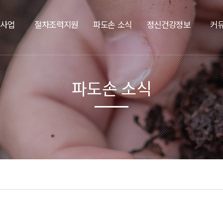
요사업
절차조력지원
파도손 소식
정신건강정보
커
파도손 소식