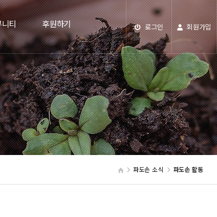
뮤니티
후원하기
로그인
회원가입
파도손 소식
파도손 활동