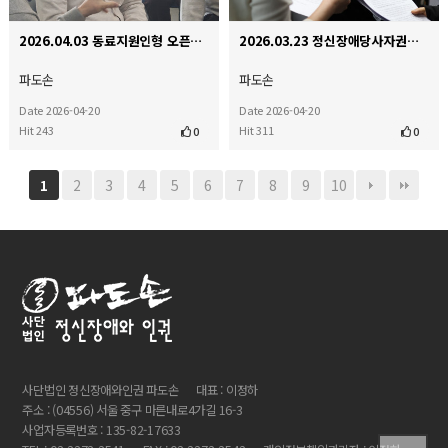
2026.04.03 동료지원인형 오픈다이얼로그 인터비전
2026.03.23 정신장애당사자권익연대 국가인권위원회앞 기자회견
파도손
파도손
Date 2026-04-20
Date 2026-04-20
Hit 243
Hit 311
0
0
2
3
4
5
6
7
8
9
10
1
사단법인 정신장애와인권 파도손
대표 : 이정하
주소 : (04556) 서울 중구 마른내로4가길 16-3
사업자등록번호 : 135-82-17633