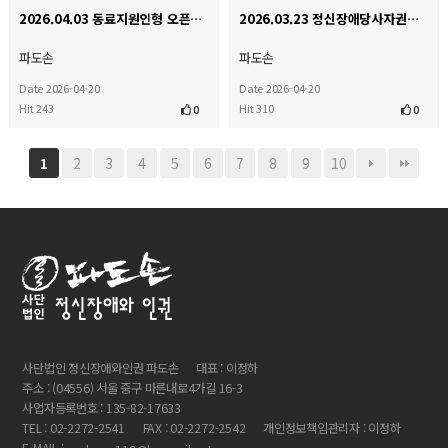
2026.04.03 동료지원인형 오픈다이얼로그 인터비전
2026.03.23 정신장애당사자권익연대 국가인권위원회앞 기자회견
파도손
파도손
Date 2026-04-20
Date 2026-04-20
Hit 243
Hit 310
0
0
2
3
4
5
6
7
8
9
10
1
사단법인 정신장애와인권 파도손
대표 : 이정하
주소 : (04556) 서울 중구 마른내로4가길 16-3
사업자등록번호 : 135-82-17633
TEL : 02-2272-2541
FAX : 02-2272-2542
개인정보책임관리자 : 이정하
E-MAIL :