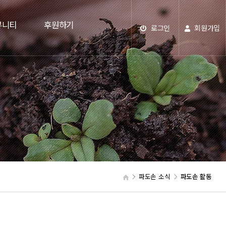
뮤니티
후원하기
로그인
회원가입
파도손 소식
파도손 활동