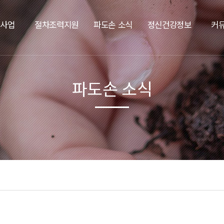
요사업
절차조력지원
파도손 소식
정신건강정보
커
파도손 소식