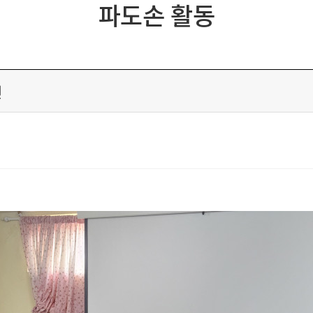
파도손 활동
전